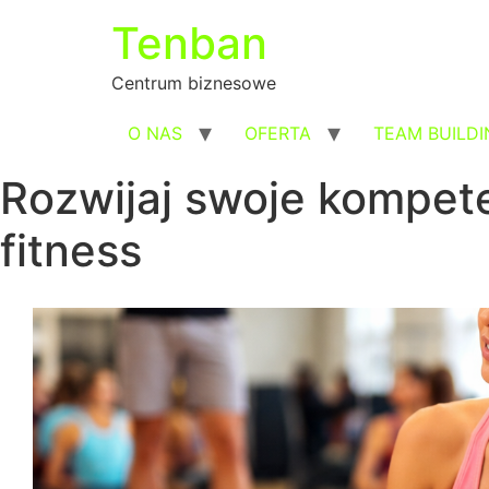
Przejdź
Tenban
do
treści
Centrum biznesowe
O NAS
OFERTA
TEAM BUILDI
Rozwijaj swoje kompete
fitness