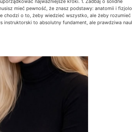
 uporządkować najważniejsze kroki. 1. Zadbaj o solidne
sisz mieć pewność, że znasz podstawy: anatomii i fizjolog
e chodzi o to, żeby wiedzieć wszystko, ale żeby rozumieć
rs instruktorski to absolutny fundament, ale prawdziwa nau