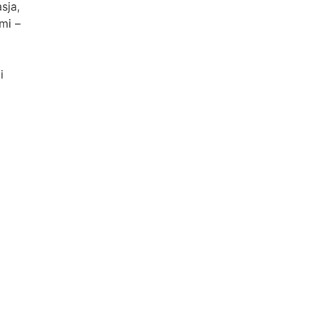
sja,
mi –
i