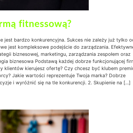
irmą fitnessową?
ie jest bardzo konkurencyjna. Sukces nie zależy już tylko o
owe jest kompleksowe podejście do zarządzania. Efektywn
tegii biznesowej, marketingu, zarządzania zespołem oraz
rategia biznesowa Podstawą każdej dobrze funkcjonującej fi
upy klientów kierujesz ofertę? Czy chcesz być klubem prem
cy? Jakie wartości reprezentuje Twoja marka? Dobrze
 i wyróżnić się na tle konkurencji. 2. Skupienie na [...]