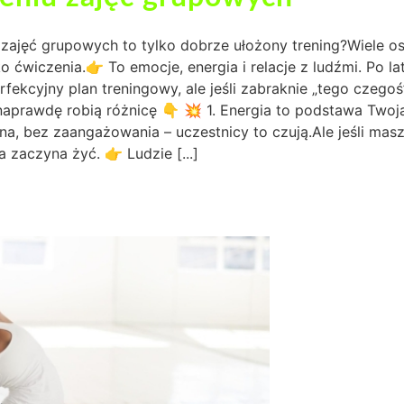
e zajęć grupowych to tylko dobrze ułożony trening?Wiele o
ko ćwiczenia.👉 To emocje, energia i relacje z ludźmi. Po la
ekcyjny plan treningowy, ale jeśli zabraknie „tego czegoś”
naprawdę robią różnicę 👇 💥 1. Energia to podstawa Twoj
ona, bez zaangażowania – uczestnicy to czują.Ale jeśli mas
 zaczyna żyć. 👉 Ludzie [...]