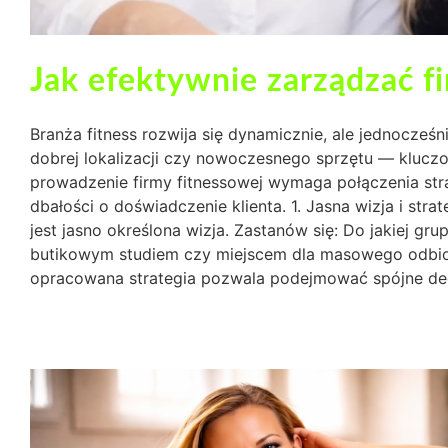
Jak efektywnie zarządzać f
Branża fitness rozwija się dynamicznie, ale jednocześn
dobrej lokalizacji czy nowoczesnego sprzętu — klucz
prowadzenie firmy fitnessowej wymaga połączenia stra
dbałości o doświadczenie klienta. 1. Jasna wizja i st
jest jasno określona wizja. Zastanów się: Do jakiej gr
butikowym studiem czy miejscem dla masowego odbior
opracowana strategia pozwala podejmować spójne decyzje