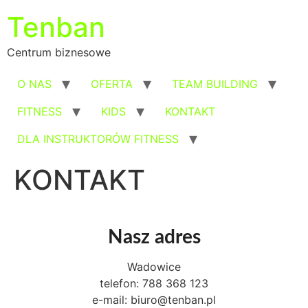
Przejdź
Tenban
do
treści
Centrum biznesowe
O NAS
OFERTA
TEAM BUILDING
FITNESS
KIDS
KONTAKT
DLA INSTRUKTORÓW FITNESS
KONTAKT
Nasz adres
Wadowice
telefon: 788 368 123
e-mail: biuro@tenban.pl