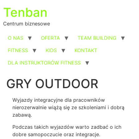
Przejdź
Tenban
do
treści
Centrum biznesowe
O NAS
OFERTA
TEAM BUILDING
FITNESS
KIDS
KONTAKT
DLA INSTRUKTORÓW FITNESS
GRY OUTDOOR
Wyjazdy integracyjne dla pracowników
nierozerwalnie wiążą się ze szkoleniami i dobrą
zabawą.
Podczas takich wyjazdów warto zadbać o ich
dobre samopoczucie oraz integracje.