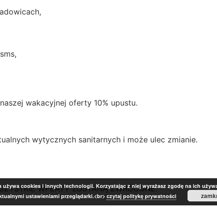
Wadowicach,
 sms,
naszej wakacyjnej oferty 10% upustu.
lnych wytycznych sanitarnych i może ulec zmianie.
a używa cookies i innych technologii. Korzystając z niej wyrażasz zgodę na ich używ
WSZYSTKIE WPŁATY ZOSTANĄ ZWRÓCONE.
zamkn
ktualnymi ustawieniami przeglądarki.<br>
czytaj politykę prywatności