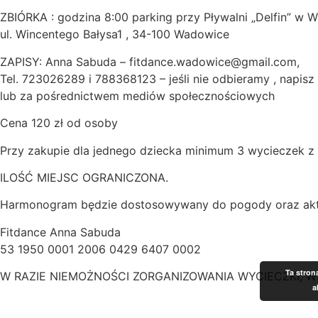
ZBIÓRKA : godzina 8:00 parking przy Pływalni „Delfin” w 
ul. Wincentego Bałysa1 , 34-100 Wadowice
ZAPISY: Anna Sabuda – fitdance.wadowice@gmail.com,
Tel. 723026289 i 788368123 – jeśli nie odbieramy , napisz
lub za pośrednictwem mediów społecznościowych
Cena 120 zł od osoby
Przy zakupie dla jednego dziecka minimum 3 wycieczek z 
ILOŚĆ MIEJSC OGRANICZONA.
Harmonogram będzie dostosowywany do pogody oraz aktua
Fitdance Anna Sabuda
53 1950 0001 2006 0429 6407 0002
Ta stron
W RAZIE NIEMOŻNOŚCI ZORGANIZOWANIA WYCIECZKI, 
a