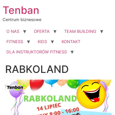
Przejdź
Tenban
do
treści
Centrum biznesowe
O NAS
OFERTA
TEAM BUILDING
FITNESS
KIDS
KONTAKT
DLA INSTRUKTORÓW FITNESS
RABKOLAND