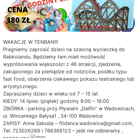
WAKACJE W TENBAN!!!
Pragniemy zaprosić dzieci na szaloną wycieczkę do
Rabkolandu. Będziemy tam mieli możliwość
wypróbowania większości z 46 atrakcji, zjedzenia,
zakupionego za pieniądze od rodziców, posiłku typu
fast food, obejrzenia ciekawego pokazu teatralnego lub
artystycznego.
Zapraszamy dzieci w wieku od 7 – 15 lat
KIEDY: 14 lipiec (piątek) godziny 8:00 – 16:00
ZBIÓRKA : parking przy Pływalni „Delfin” w Wadowicach,
ul. Wincentego Bałysa1 , 34-100 Wadowice
ZAPISY: Anna Sabuda – fitdance.wadowice@gmail.com,
Tel. 723026289 i 788368123 – jeśli nie odbieramy ,
napisz sms