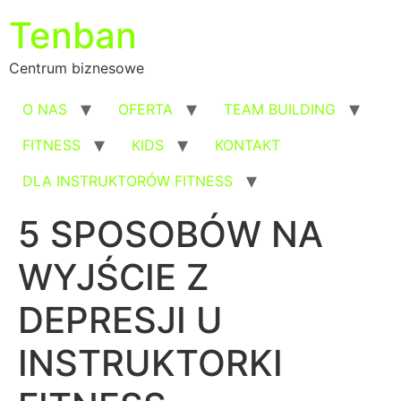
Przejdź
Tenban
do
treści
Centrum biznesowe
O NAS
OFERTA
TEAM BUILDING
FITNESS
KIDS
KONTAKT
DLA INSTRUKTORÓW FITNESS
5 SPOSOBÓW NA
WYJŚCIE Z
DEPRESJI U
INSTRUKTORKI