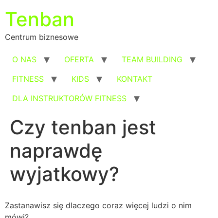
Przejdź
Tenban
do
treści
Centrum biznesowe
O NAS
OFERTA
TEAM BUILDING
FITNESS
KIDS
KONTAKT
DLA INSTRUKTORÓW FITNESS
Czy tenban jest
naprawdę
wyjatkowy?
Zastanawisz się dlaczego coraz więcej ludzi o nim
mówi?