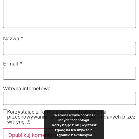
Nazwa
*
E-mail
*
Witryna internetowa
Korzystając z formularza, zgadzasz się na
Ta strona używa cookies i
przechowywanie i przetwarzanie twoich danych przez
innych technologii.
witrynę.
*
Korzystając z niej wyrażasz
zgodę na ich używanie,
zgodnie z aktualnymi