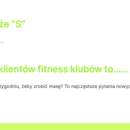
że “S”
 …
klientów fitness klubów to……
 tygodniu, żeby zrobić masę? To najczęstsze pytania nowy