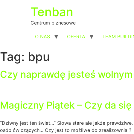
Przejdź
Tenban
do
treści
Centrum biznesowe
O NAS
OFERTA
TEAM BUILDI
Tag:
bpu
Czy naprawdę jesteś wolnym
Magiczny Piątek – Czy da się
“Dziwny jest ten świat…” Słowa stare ale jakże prawdziwe.
osób ćwiczących… Czy jest to możliwe do zrealizownia ?