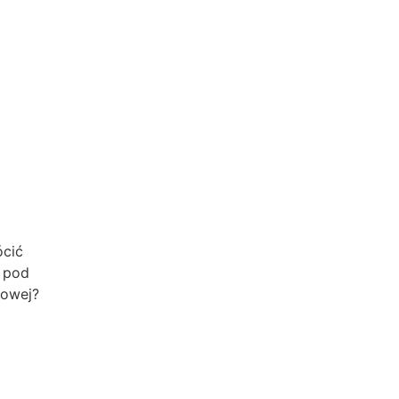
ócić
c pod
kowej?