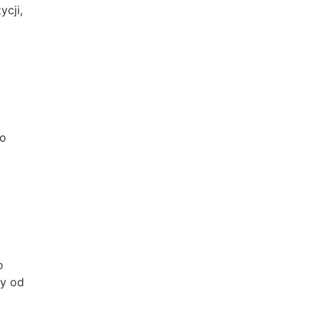
ycji,
żo
o
ny od