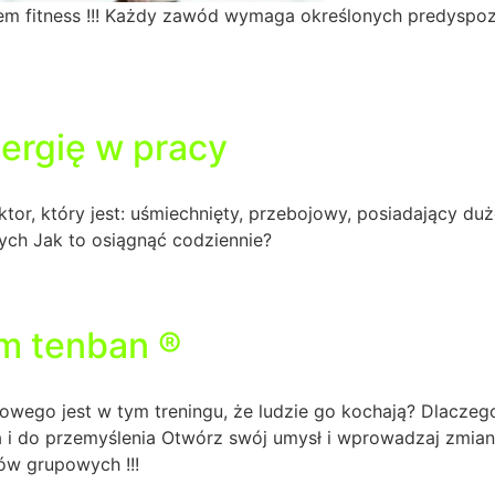
orem fitness !!! Każdy zawód wymaga określonych predyspoz
ergię w pracy
uktor, który jest: uśmiechnięty, przebojowy, posiadający du
nnych Jak to osiągnąć codziennie?
em tenban ®
owego jest w tym treningu, że ludzie go kochają? Dlaczeg
ia i do przemyślenia Otwórz swój umysł i wprowadzaj zmia
gów grupowych !!!